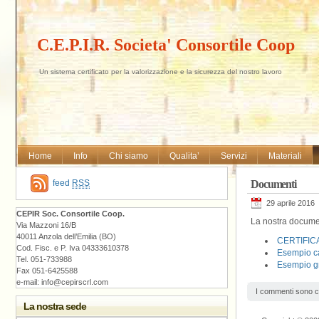
C.E.P.I.R. Societa' Consortile Coop
Un sistema certificato per la valorizzazione e la sicurezza del nostro lavoro
Home
Info
Chi siamo
Qualita’
Servizi
Materiali
feed
RSS
Documenti
29 aprile 2016
CEPIR Soc. Consortile Coop.
La nostra docum
Via Mazzoni 16/B
40011 Anzola dell’Emilia (BO)
CERTIFICAT
Cod. Fisc. e P. Iva 04333610378
Esempio ca
Tel. 051-733988
Esempio gr
Fax 051-6425588
e-mail: info@cepirscrl.com
I commenti sono c
La nostra sede