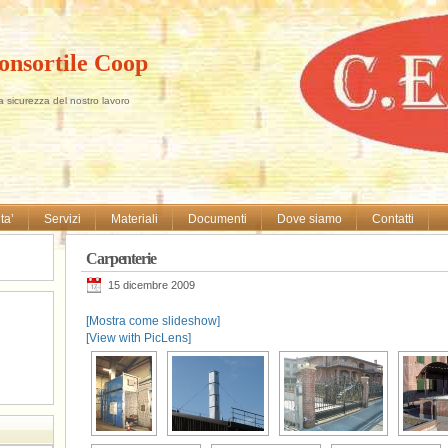
Consortile Coop
la sicurezza del nostro lavoro
ta’
Servizi
Materiali
Documenti
Dove siamo
Contatti
Carpenterie
15 dicembre 2009
[Mostra come slideshow]
[View with PicLens]