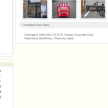
I commenti sono chiusi.
Copyright © 2009-2021 C.E.P.I.R. Societa' Consortile Coop
Powered by WordPress, Theme by
cuikai
.
D
2
9
6
3
0