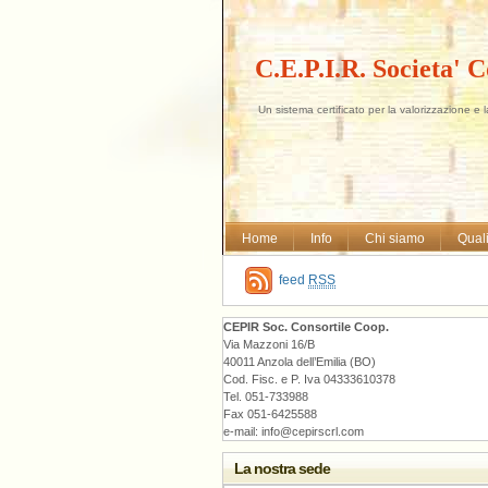
C.E.P.I.R. Societa' 
Un sistema certificato per la valorizzazione e 
Home
Info
Chi siamo
Quali
feed
RSS
CEPIR Soc. Consortile Coop.
Via Mazzoni 16/B
40011 Anzola dell’Emilia (BO)
Cod. Fisc. e P. Iva 04333610378
Tel. 051-733988
Fax 051-6425588
e-mail: info@cepirscrl.com
La nostra sede