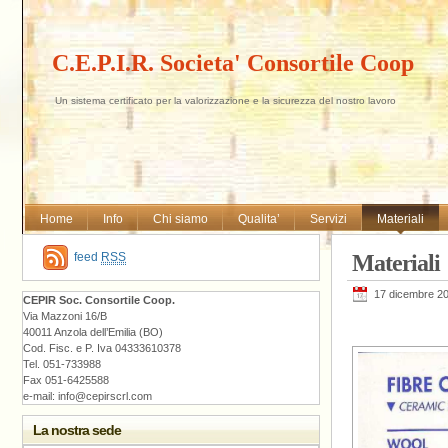
C.E.P.I.R. Societa' Consortile Coop
Un sistema certificato per la valorizzazione e la sicurezza del nostro lavoro
Home
Info
Chi siamo
Qualita’
Servizi
Materiali
feed
RSS
Materiali
17 dicembre 2
CEPIR Soc. Consortile Coop.
Via Mazzoni 16/B
40011 Anzola dell’Emilia (BO)
Cod. Fisc. e P. Iva 04333610378
Tel. 051-733988
Fax 051-6425588
e-mail: info@cepirscrl.com
La nostra sede